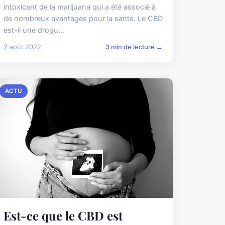
intoxicant de la marijuana qui a été associé à
de nombreux avantages pour la santé. Le CBD
est-il une drogu...
2 août 2022
3 min de lecture →
ACTU
Est-ce que le CBD est