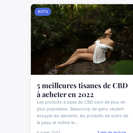
ACTU
5 meilleures tisanes de CBD
à acheter en 2022
Les produits à base de CBD sont de plus en
plus populaires. Beaucoup de gens veulent
essayer les aliments, les produits de soins de
la peau et même le...
6 juillet 2022
3 min de lecture →