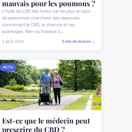
mauvais pour les poumons ?
L'huile de CBD fait fureur car de plus en plus
de personnes cherchent des réponses
concernant le CBD, le chanvre et ses
avantages. Bien qu'il existe d...
2 août 2022
2 min de lecture →
ACTU
Est-ce que le médecin peut
prescrire du CBD ?