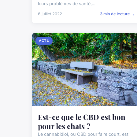
leurs problèmes de santé,...
6 juillet 2022
3 min de lecture →
ACTU
Est-ce que le CBD est bon
pour les chats ?
Le cannabidiol, ou CBD pour faire court, est