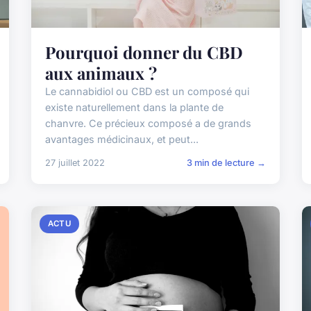
Pourquoi donner du CBD
aux animaux ?
Le cannabidiol ou CBD est un composé qui
existe naturellement dans la plante de
chanvre. Ce précieux composé a de grands
avantages médicinaux, et peut...
27 juillet 2022
3 min de lecture →
ACTU