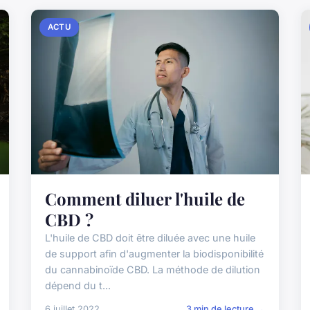
ACTU
Comment diluer l'huile de
CBD ?
L'huile de CBD doit être diluée avec une huile
de support afin d'augmenter la biodisponibilité
du cannabinoïde CBD. La méthode de dilution
dépend du t...
6 juillet 2022
3 min de lecture →